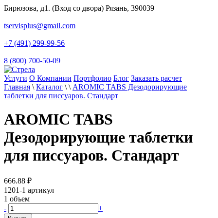
Бирюзова, д1. (Вход со двора) Рязань, 390039
tservisplus@gmail.com
+7 (491) 299-99-56
8 (800) 700-50-09
Услуги
О Компании
Портфолио
Блог
Заказать расчет
Главная
\
Каталог
\
\
AROMIC TABS Дезодорирующие
таблетки для писсуаров. Стандарт
AROMIC TABS
Дезодорирующие таблетки
для писсуаров. Стандарт
666.88
₽
1201-1
артикул
1
объем
-
+