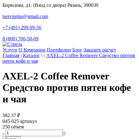
Бирюзова, д1. (Вход со двора) Рязань, 390039
tservisplus@gmail.com
+7 (491) 299-99-56
8 (800) 700-50-09
Услуги
О Компании
Портфолио
Блог
Заказать расчет
Главная
\
Каталог
\
\
AXEL-2 Coffee Remover Средство против
пятен кофе и чая
AXEL-2 Coffee Remover
Средство против пятен кофе
и чая
582.37
₽
045-025
артикул
250
объем
-
+