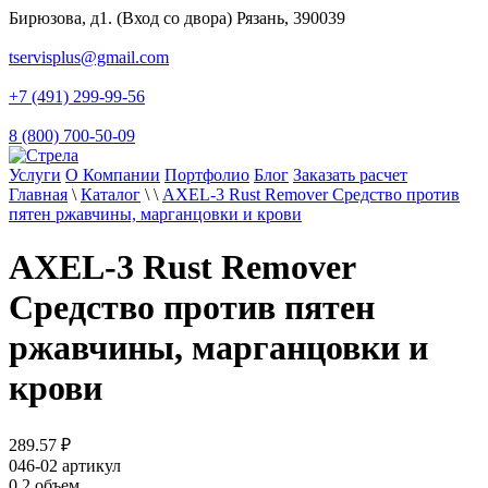
Бирюзова, д1. (Вход со двора) Рязань, 390039
tservisplus@gmail.com
+7 (491) 299-99-56
8 (800) 700-50-09
Услуги
О Компании
Портфолио
Блог
Заказать расчет
Главная
\
Каталог
\
\
AXEL-3 Rust Remover Средство против
пятен ржавчины, марганцовки и крови
AXEL-3 Rust Remover
Средство против пятен
ржавчины, марганцовки и
крови
289.57
₽
046-02
артикул
0.2
объем