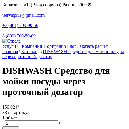
Бирюзова, д1. (Вход со двора) Рязань, 390039
tservisplus@gmail.com
+7 (491) 299-99-56
8 (800) 700-50-09
Услуги
О Компании
Портфолио
Блог
Заказать расчет
Главная
\
Каталог
\
\
DISHWASH Средство для мойки посуды
через проточный дозатор
DISHWASH Средство для
мойки посуды через
проточный дозатор
156.02
₽
385-1
артикул
1
объем
-
+