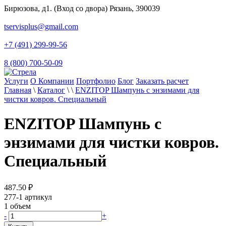
Бирюзова, д1. (Вход со двора) Рязань, 390039
tservisplus@gmail.com
+7 (491) 299-99-56
8 (800) 700-50-09
Услуги
О Компании
Портфолио
Блог
Заказать расчет
Главная
\
Каталог
\
\
ENZITOP Шампунь с энзимами для
чистки ковров. Специальный
ENZITOP Шампунь с
энзимами для чистки ковров.
Специальный
487.50
₽
277-1
артикул
1
объем
-
+