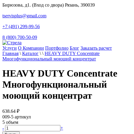
Бирюзова, д1. (Вход со двора) Рязань, 390039
tservisplus@gmail.com
+7 (491) 299-99-56
8 (800) 700-50-09
Услуги
О Компании
Портфолио
Блог
Заказать расчет
Главная
\
Каталог
\
\
HEAVY DUTY Concentrate
Многофункциональный моющий концентрат
HEAVY DUTY Concentrate
Многофункциональный
моющий концентрат
638.64
₽
009-5
артикул
5
объем
-
+