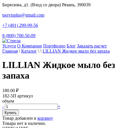
Бирюзова, д1. (Вход со двора) Рязань, 390039
tservisplus@gmail.com
+7 (491) 299-99-56
8 (800) 700-50-09
Услуги
О Компании
Портфолио
Блог
Заказать расчет
Главная
\
Каталог
\
\
LILLIAN Жидкое мыло без запаха
LILLIAN Жидкое мыло без
запаха
180.00
₽
182-5П
артикул
объем
-
+
Товар добавлен в
корзину
Товара нет в наличии.