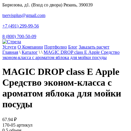
Бирюзова, д1. (Вход со двора) Рязань, 390039
tservisplus@gmail.com
+7 (491) 299-99-56
8 (800) 700-50-09
Услуги
О Компании
Портфолио
Блог
Заказать расчет
Главная
\
Каталог
\
\
MAGIC DROP class Е Apple Средство
эконом-класса с ароматом яблока для мойки посуды
MAGIC DROP class Е Apple
Средство эконом-класса с
ароматом яблока для мойки
посуды
67.94
₽
170-05
артикул
0.5
объем