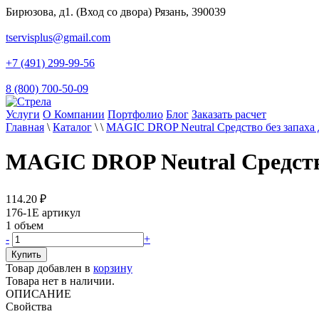
Бирюзова, д1. (Вход со двора) Рязань, 390039
tservisplus@gmail.com
+7 (491) 299-99-56
8 (800) 700-50-09
Услуги
О Компании
Портфолио
Блог
Заказать расчет
Главная
\
Каталог
\
\
MAGIC DROP Neutral Средство без запаха
MAGIC DROP Neutral Средство
114.20
₽
176-1E
артикул
1
объем
-
+
Товар добавлен в
корзину
Товара нет в наличии.
ОПИСАНИЕ
Свойства