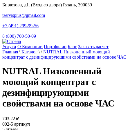
Бирюзова, д1. (Вход со двора) Рязань, 390039
tservisplus@gmail.com
+7 (491) 299-99-56
8 (800) 700-50-09
Услуги
О Компании
Портфолио
Блог
Заказать расчет
Главная
\
Каталог
\
\
NUTRAL Низкопенный моющий
концентрат с дезинфицирующими свойствами на основе ЧАС
NUTRAL Низкопенный
моющий концентрат с
дезинфицирующими
свойствами на основе ЧАС
703.22
₽
002-5
артикул
5
объем