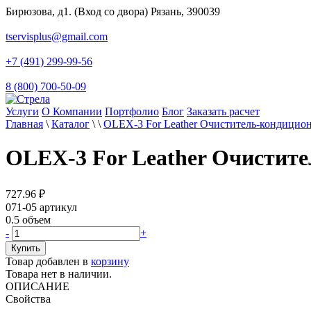
Бирюзова, д1. (Вход со двора) Рязань, 390039
tservisplus@gmail.com
+7 (491) 299-99-56
8 (800) 700-50-09
Услуги
О Компании
Портфолио
Блог
Заказать расчет
Главная
\
Каталог
\
\
OLEX-3 For Leather Очиститель-кондицион
OLEX-3 For Leather Очистите
727.96
₽
071-05
артикул
0.5
объем
-
+
Товар добавлен в
корзину
Товара нет в наличии.
ОПИСАНИЕ
Свойства