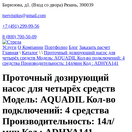
Бирюзова, д1. (Вход со двора) Рязань, 390039
tservisplus@gmail.com
+7 (491) 299-99-56
8 (800) 700-50-09
Услуги
О Компании
Портфолио
Блог
Заказать расчет
Главная
\
Каталог
\
\
Проточный дозирующий насос для
четырёх средств Модель: AQUADIL Кол-во подключений: 4
средства Производительность: 14л/мин Код : ADHYA141
Проточный дозирующий
насос для четырёх средств
Модель: AQUADIL Кол-во
подключений: 4 средства
Производительность: 14л/