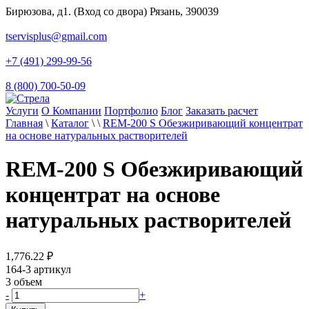
Бирюзова, д1. (Вход со двора) Рязань, 390039
tservisplus@gmail.com
+7 (491) 299-99-56
8 (800) 700-50-09
Услуги
О Компании
Портфолио
Блог
Заказать расчет
Главная
\
Каталог
\
\
REM-200 S Обезжиривающий концентрат
на основе натуральных растворителей
REM-200 S Обезжиривающий
концентрат на основе
натуральных растворителей
1,776.22
₽
164-3
артикул
3
объем
-
+