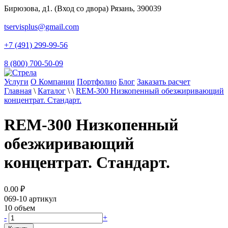
Бирюзова, д1. (Вход со двора) Рязань, 390039
tservisplus@gmail.com
+7 (491) 299-99-56
8 (800) 700-50-09
Услуги
О Компании
Портфолио
Блог
Заказать расчет
Главная
\
Каталог
\
\
REM-300 Низкопенный обезжиривающий
концентрат. Стандарт.
REM-300 Низкопенный
обезжиривающий
концентрат. Стандарт.
0.00
₽
069-10
артикул
10
объем
-
+