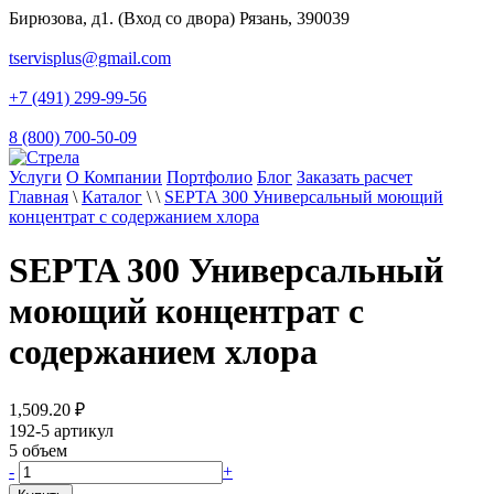
Бирюзова, д1. (Вход со двора) Рязань, 390039
tservisplus@gmail.com
+7 (491) 299-99-56
8 (800) 700-50-09
Услуги
О Компании
Портфолио
Блог
Заказать расчет
Главная
\
Каталог
\
\
SEPTA 300 Универсальный моющий
концентрат с содержанием хлора
SEPTA 300 Универсальный
моющий концентрат с
содержанием хлора
1,509.20
₽
192-5
артикул
5
объем
-
+