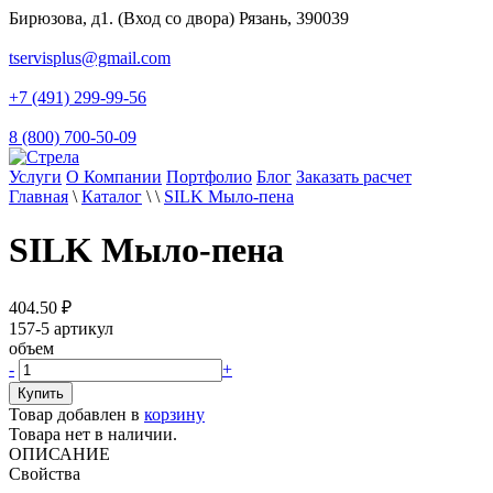
Бирюзова, д1. (Вход со двора) Рязань, 390039
tservisplus@gmail.com
+7 (491) 299-99-56
8 (800) 700-50-09
Услуги
О Компании
Портфолио
Блог
Заказать расчет
Главная
\
Каталог
\
\
SILK Мыло-пена
SILK Мыло-пена
404.50
₽
157-5
артикул
объем
-
+
Товар добавлен в
корзину
Товара нет в наличии.
ОПИСАНИЕ
Свойства