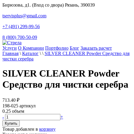
Бирюзова, д1. (Вход со двора) Рязань, 390039
tservisplus@gmail.com
+7 (491) 299-99-56
8 (800) 700-50-09
Услуги
О Компании
Портфолио
Блог
Заказать расчет
Главная
\
Каталог
\
\
SILVER CLEANER Powder Средство для
чистки серебра
SILVER CLEANER Powder
Средство для чистки серебра
713.40
₽
198-025
артикул
0.25
объем
-
+
Товар добавлен в
корзину