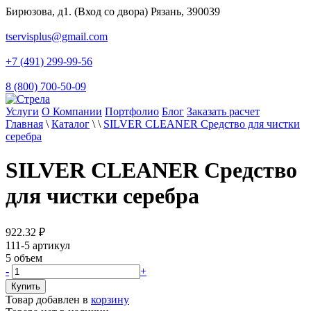
Бирюзова, д1. (Вход со двора) Рязань, 390039
tservisplus@gmail.com
+7 (491) 299-99-56
8 (800) 700-50-09
Услуги
О Компании
Портфолио
Блог
Заказать расчет
Главная
\
Каталог
\
\
SILVER CLEANER Средство для чистки
серебра
SILVER CLEANER Средство
для чистки серебра
922.32
₽
111-5
артикул
5
объем
-
+
Товар добавлен в
корзину