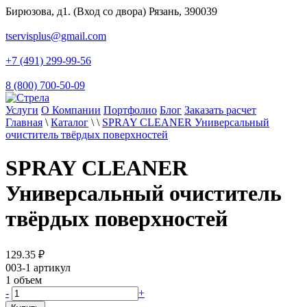
Бирюзова, д1. (Вход со двора) Рязань, 390039
tservisplus@gmail.com
+7 (491) 299-99-56
8 (800) 700-50-09
Услуги
О Компании
Портфолио
Блог
Заказать расчет
Главная
\
Каталог
\
\
SPRAY CLEANER Универсальный
очиститель твёрдых поверхностей
SPRAY CLEANER
Универсальный очиститель
твёрдых поверхностей
129.35
₽
003-1
артикул
1
объем
-
+