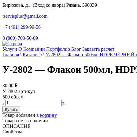
Бирюзова, д1. (Вход со двора) Рязань, 390039
tservisplus@gmail.com
+7 (491) 299-99-56
8 (800) 700-50-09
Услуги
О Компании
Портфолио
Блог
Заказать расчет
Главная
\
Каталог
\
\
У-2802 — Флакон 500мл, HDPE ЧЁРНЫЙ 
У-2802 — Флакон 500мл, H
30.00
₽
У-2802
артикул
500
объем
-
+
Товар добавлен в
корзину
Товара нет в наличии.
ОПИСАНИЕ
Свойства