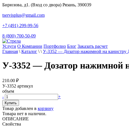
Бирюзова, д1. (Вход со двора) Рязань, 390039
tservisplus@gmail.com
+7 (491) 299-99-56
8 (800) 700-50-09
Услуги
О Компании
Портфолио
Блог
Заказать расчет
Главная
\
Каталог
\
\
У-3352 — Дозатор нажимной на канистру
У-3352 — Дозатор нажимной 
210.00
₽
У-3352
артикул
объем
-
+
Товар добавлен в
корзину
Товара нет в наличии.
ОПИСАНИЕ
Свойства